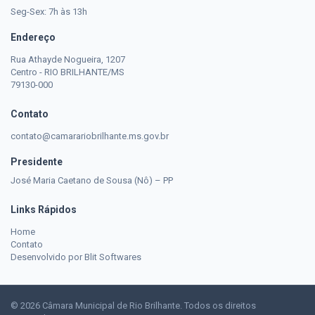
Seg-Sex: 7h às 13h
Endereço
Rua Athayde Nogueira, 1207
Centro - RIO BRILHANTE/MS
79130-000
Contato
contato@camarariobrilhante.ms.gov.br
Presidente
José Maria Caetano de Sousa (Nô) – PP
Links Rápidos
Home
Contato
Desenvolvido por Blit Softwares
© 2026 Câmara Municipal de Rio Brilhante. Todos os direitos