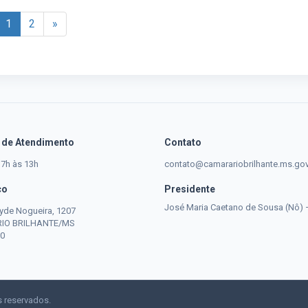
1
2
»
 de Atendimento
Contato
 7h às 13h
contato@camarariobrilhante.ms.gov
ço
Presidente
José Maria Caetano de Sousa (Nô) 
yde Nogueira, 1207
 RIO BRILHANTE/MS
0
s reservados.